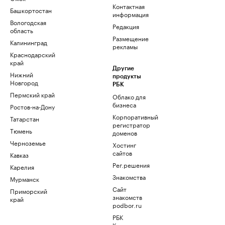
Контактная
Башкортостан
информация
Вологодская
Редакция
область
Размещение
Калининград
рекламы
Краснодарский
край
Другие
Нижний
продукты
Новгород
РБК
Пермский край
Облако для
бизнеса
Ростов-на-Дону
Корпоративный
Татарстан
регистратор
Тюмень
доменов
Черноземье
Хостинг
сайтов
Кавказ
Рег.решения
Карелия
Знакомства
Мурманск
Сайт
Приморский
знакомств
край
podbor.ru
РБК
Компании