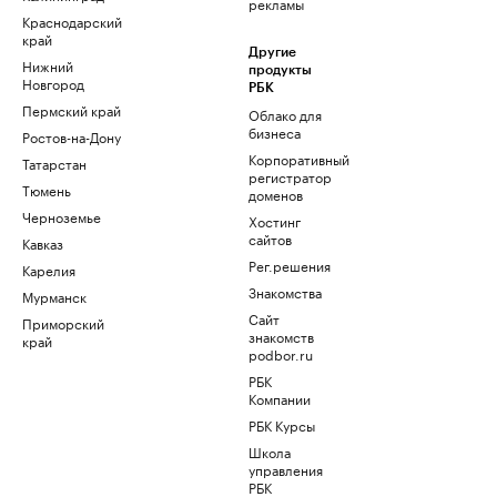
рекламы
Краснодарский
край
Другие
Нижний
продукты
Новгород
РБК
Пермский край
Облако для
бизнеса
Ростов-на-Дону
Корпоративный
Татарстан
регистратор
Тюмень
доменов
Черноземье
Хостинг
сайтов
Кавказ
Рег.решения
Карелия
Знакомства
Мурманск
Сайт
Приморский
знакомств
край
podbor.ru
РБК
Компании
РБК Курсы
Школа
управления
РБК