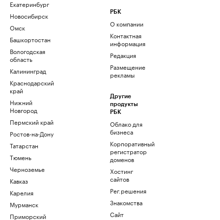
Екатеринбург
РБК
Новосибирск
О компании
Омск
Контактная
Башкортостан
информация
Вологодская
Редакция
область
Размещение
Калининград
рекламы
Краснодарский
край
Другие
Нижний
продукты
Новгород
РБК
Пермский край
Облако для
бизнеса
Ростов-на-Дону
Корпоративный
Татарстан
регистратор
Тюмень
доменов
Черноземье
Хостинг
сайтов
Кавказ
Рег.решения
Карелия
Знакомства
Мурманск
Сайт
Приморский