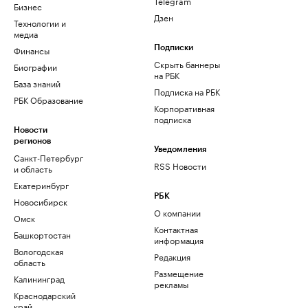
Telegram
Бизнес
Дзен
Технологии и
медиа
Финансы
Подписки
Скрыть баннеры
Биографии
на РБК
База знаний
Подписка на РБК
РБК Образование
Корпоративная
подписка
Новости
регионов
Уведомления
Санкт-Петербург
RSS Новости
и область
Екатеринбург
РБК
Новосибирск
О компании
Омск
Контактная
Башкортостан
информация
Вологодская
Редакция
область
Размещение
Калининград
рекламы
Краснодарский
край