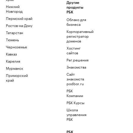
Другие
Нижний
продукты
Новгород
РБК
Пермский край
Облако для
бизнеса
Ростов-на-Дону
Корпоративный
Татарстан
регистратор
Тюмень
доменов
Черноземье
Хостинг
сайтов
Кавказ
Рег.решения
Карелия
Знакомства
Мурманск
Сайт
Приморский
знакомств
край
podbor.ru
РБК
Компании
РБК Курсы
Школа
управления
РБК
РБК