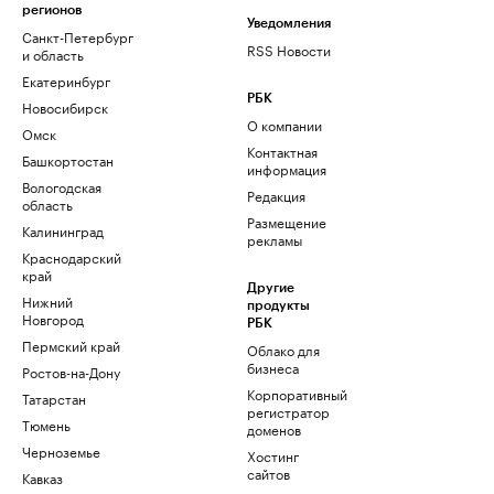
регионов
Уведомления
Санкт-Петербург
RSS Новости
и область
Екатеринбург
РБК
Новосибирск
О компании
Омск
Контактная
Башкортостан
информация
Вологодская
Редакция
область
Размещение
Калининград
рекламы
Краснодарский
край
Другие
Нижний
продукты
Новгород
РБК
Пермский край
Облако для
бизнеса
Ростов-на-Дону
Корпоративный
Татарстан
регистратор
Тюмень
доменов
Черноземье
Хостинг
сайтов
Кавказ