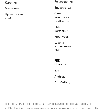
Рег.решения
Карелия
Знакомства
Мурманск
Сайт
Приморский
знакомств
край
podbor.ru
РБК
Компании
РБК Курсы
Школа
управления
РБК
РБК
Новости
iOS
Android
AppGallery
© ООО «БИЗНЕСПРЕСС», АО «РОСБИЗНЕСКОНСАЛТИНГ», 1995–
2026. Сообщения и материалы информационного агентства «РБК»