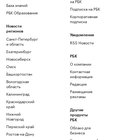
на РБК
База знаний
Подписка на РБК
РБК Образование
Корпоративная
подписка
Новости
регионов
Уведомления
Санкт-Петербург
RSS Новости
и область
Екатеринбург
РБК
Новосибирск
О компании
Омск
Контактная
Башкортостан
информация
Вологодская
Редакция
область
Размещение
Калининград
рекламы
Краснодарский
край
Другие
Нижний
продукты
Новгород
РБК
Пермский край
Облако для
бизнеса
Ростов-на-Дону
Корпоративный