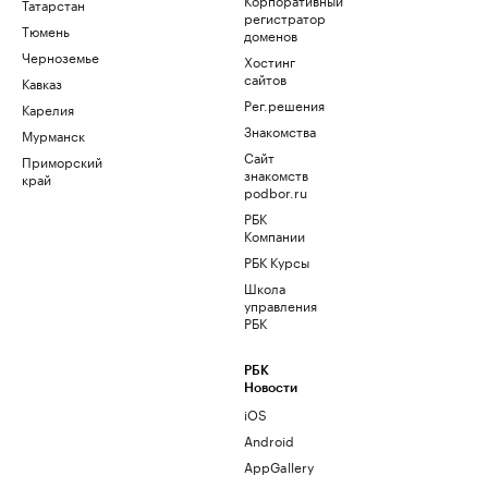
Татарстан
регистратор
Тюмень
доменов
Черноземье
Хостинг
сайтов
Кавказ
Рег.решения
Карелия
Знакомства
Мурманск
Сайт
Приморский
знакомств
край
podbor.ru
РБК
Компании
РБК Курсы
Школа
управления
РБК
РБК
Новости
iOS
Android
AppGallery