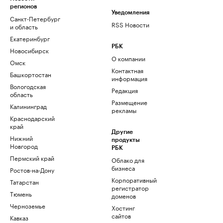
регионов
Уведомления
Санкт-Петербург
RSS Новости
и область
Екатеринбург
РБК
Новосибирск
О компании
Омск
Контактная
Башкортостан
информация
Вологодская
Редакция
область
Размещение
Калининград
рекламы
Краснодарский
край
Другие
Нижний
продукты
Новгород
РБК
Пермский край
Облако для
бизнеса
Ростов-на-Дону
Корпоративный
Татарстан
регистратор
Тюмень
доменов
Черноземье
Хостинг
сайтов
Кавказ