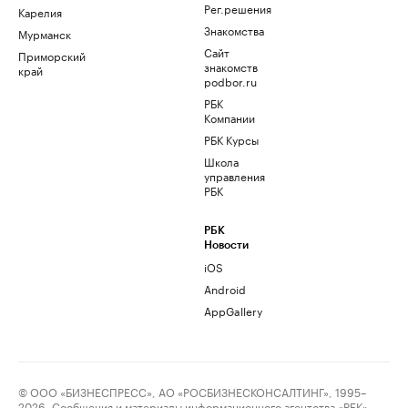
Рег.решения
Карелия
Знакомства
Мурманск
Сайт
Приморский
знакомств
край
podbor.ru
РБК
Компании
РБК Курсы
Школа
управления
РБК
РБК
Новости
iOS
Android
AppGallery
© ООО «БИЗНЕСПРЕСС», АО «РОСБИЗНЕСКОНСАЛТИНГ», 1995–
2026. Сообщения и материалы информационного агентства «РБК»