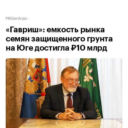
PROюгАгро
«Гавриш»: емкость рынка
семян защищенного грунта
на Юге достигла ₽10 млрд