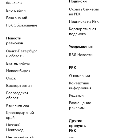
Финансы
Подписки
Скрыть баннеры
Биографии
на РБК
База знаний
Подписка на РБК
РБК Образование
Корпоративная
подписка
Новости
регионов
Уведомления
Санкт-Петербург
RSS Новости
и область
Екатеринбург
РБК
Новосибирск
О компании
Омск
Контактная
Башкортостан
информация
Вологодская
Редакция
область
Размещение
Калининград
рекламы
Краснодарский
край
Другие
Нижний
продукты
Новгород
РБК
Пермский край
Облако для