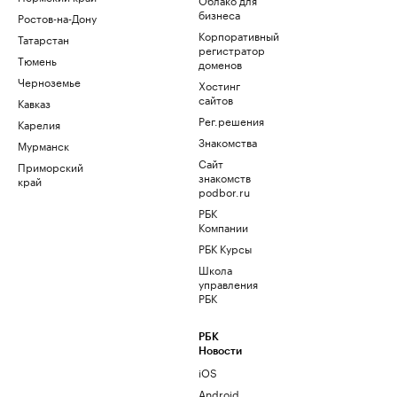
бизнеса
Ростов-на-Дону
Корпоративный
Татарстан
регистратор
Тюмень
доменов
Черноземье
Хостинг
сайтов
Кавказ
Рег.решения
Карелия
Знакомства
Мурманск
Сайт
Приморский
знакомств
край
podbor.ru
РБК
Компании
РБК Курсы
Школа
управления
РБК
РБК
Новости
iOS
Android