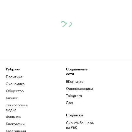
Рубрики
Социальные
сети
Политика
ВКонтакте
Экономика
Одноклассники
Общество
Telegram
Бизнес
Дзен
Технологии и
медиа
Финансы
Подписки
Скрыть баннеры
Биографии
на РБК
База знаний