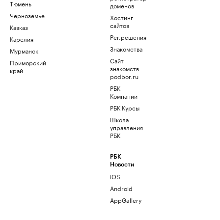
Тюмень
доменов
Черноземье
Хостинг
сайтов
Кавказ
Рег.решения
Карелия
Знакомства
Мурманск
Сайт
Приморский
знакомств
край
podbor.ru
РБК
Компании
РБК Курсы
Школа
управления
РБК
РБК
Новости
iOS
Android
AppGallery