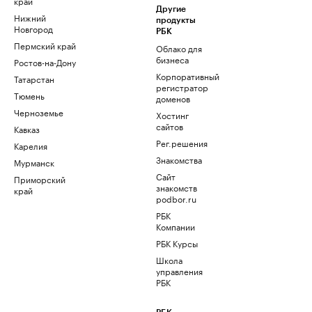
край
Другие
Нижний
продукты
Новгород
РБК
Пермский край
Облако для
бизнеса
Ростов-на-Дону
Корпоративный
Татарстан
регистратор
Тюмень
доменов
Черноземье
Хостинг
сайтов
Кавказ
Рег.решения
Карелия
Знакомства
Мурманск
Сайт
Приморский
знакомств
край
podbor.ru
РБК
Компании
РБК Курсы
Школа
управления
РБК