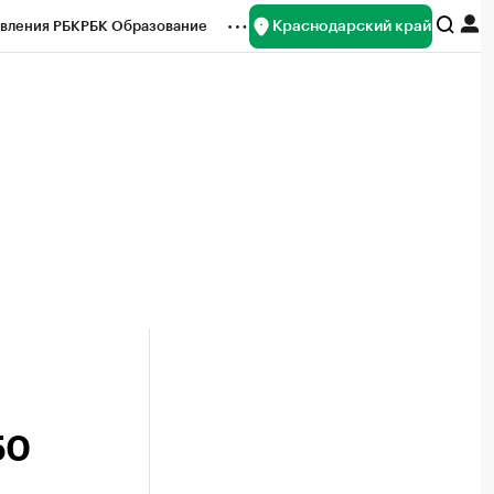
Краснодарский край
вления РБК
РБК Образование
редитные рейтинги
Франшизы
нсы
Рынок наличной валюты
50