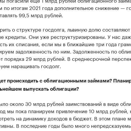
ы погасили еще 1 млрд рублей облигационного займ
м по итогам 2021 года дополнительное снижение — г
тавлять 99,5 млрд рублей.
рить о структуре госдолга, львиную долю составляют
е кредиты. Они уже реструктуризированы. У нас даж
ть их списания, если мы в ближайшие три года грам
ируем задолженность по ним. Задолженность по обли
ет порядка 29 млрд рублей. В среднесрочной перспе
уем наращивать госдолг.
дет происходить с облигационными займами? Плани
альнейшем выпускать облигации?
ыло около 30 млрд рублей заимствований в виде обли
од мы пока планируем привлечение 10 млрд рублей, 
треть на динамику доходов в бюджет. В этом плане 
тивны. В последние годы было много непредсказуем