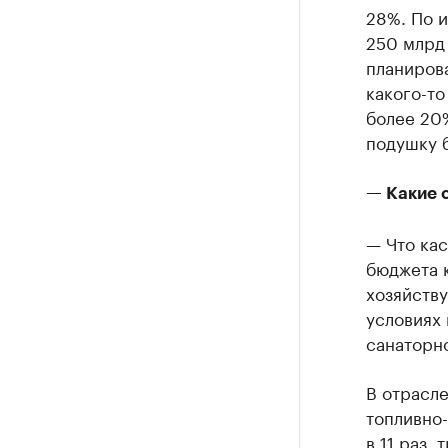
28%. По и
250 млрд
планиров
какого-т
более 20
подушку 
— Какие 
— Что кас
бюджета к
хозяйству
условиях 
санаторно
В отрасле
топливно-
в 11 раз,