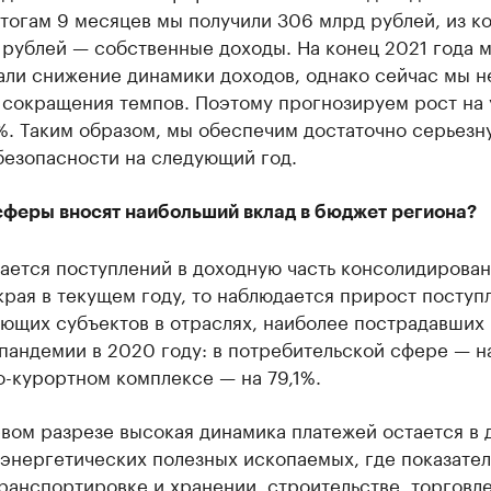
тогам 9 месяцев мы получили 306 млрд рублей, из к
 рублей — собственные доходы. На конец 2021 года 
али снижение динамики доходов, однако сейчас мы н
о сокращения темпов. Поэтому прогнозируем рост на
%. Таким образом, мы обеспечим достаточно серьезн
безопасности на следующий год.
сферы вносят наибольший вклад в бюджет региона?
ается поступлений в доходную часть консолидирова
рая в текущем году, то наблюдается прирост поступ
ющих субъектов в отраслях, наиболее пострадавших 
пандемии в 2020 году: в потребительской сфере — на
-курортном комплексе — на 79,1%.
вом разрезе высокая динамика платежей остается в 
энергетических полезных ископаемых, где показате
 транспортировке и хранении, строительстве, торговле