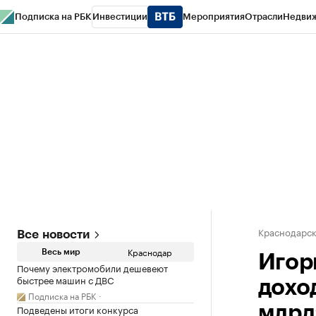
Подписка на РБК
Инвестиции
Мероприятия
Отрасли
Недви
РБК Курсы
РБК Life
Тренды
Визионеры
Национальные проекты
Горо
Газета
Спецпроекты СПб
Конференции СПб
Спецпроекты
Проверк
Краснодарск
Все новости
Краснодар
Весь мир
Игорь
Почему электромобили дешевеют
быстрее машин с ДВС
дохо
Подписка на РБК
Подведены итоги конкурса
млрд