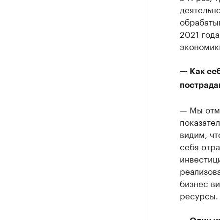
деятельн
обрабаты
2021 год
экономик
— Как се
пострада
— Мы отм
показате
видим, чт
себя отра
инвестиц
реализова
бизнес ви
ресурсы.