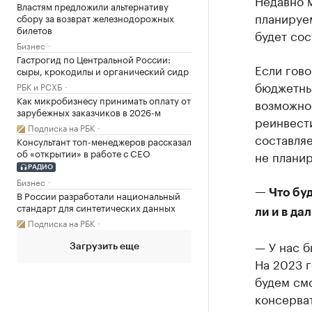
Недавно м
Властям предложили альтернативу
планируе
сбору за возврат железнодорожных
билетов
будет сос
Бизнес
Гастрогид по Центральной России:
Если гово
сыры, крокодилы и органический сидр
бюджетны
РБК и РСХБ
Как микробизнесу принимать оплату от
возможнос
зарубежных заказчиков в 2026-м
реинвест
Подписка на РБК
составля
Консультант топ-менеджеров рассказал
об «открытии» в работе с CEO
не планир
РАДИО
Бизнес
— Что бу
В России разработали национальный
стандарт для синтетических данных
ли и в д
Подписка на РБК
— У нас б
Загрузить еще
На 2023 г
будем смо
консерва