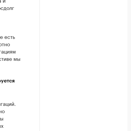
а и
осдолг
е есть
отно
гациям
ктиве мы
руется
гаций.
но
мы
ых