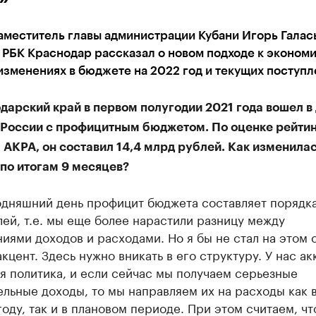
меститель главы администрации Кубани Игорь Галась
РБК Краснодар рассказал о новом подходе к эконом
изменениях в бюджете на 2022 год и текущих поступл
арский край в первом полугодии 2021 года вошел в
 России с профицитным бюджетом. По оценке рейтин
 АКРА, он составил 14,4 млрд рублей. Как изменила
по итогам 9 месяцев?
одняшний день профицит бюджета составляет порядк
ей, т.е. мы еще более нарастили разницу между
иями доходов и расходами. Но я бы не стал на этом 
кцент. Здесь нужно вникать в его структуру. У нас ак
 политика, и если сейчас мы получаем серьезные
льные доходы, то мы направляем их на расходы как 
оду, так и в плановом периоде. При этом считаем, чт