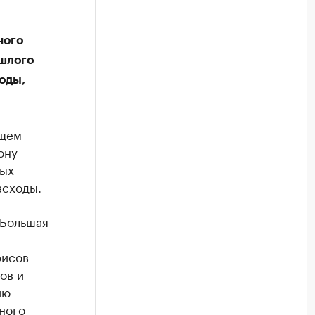
ного
шлого
оды,
ущем
ону
ных
асходы.
 Большая
фисов
ов и
ию
ного