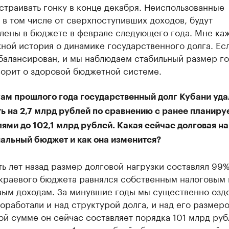
страивать гонку в конце декабря. Неиспользованные
 в том числе от сверхпоступивших доходов, будут
лены в бюджете в феврале следующего года. Мне ка
ной история о динамике государственного долга. Ес
балансирован, и мы наблюдаем стабильный размер го
ворит о здоровой бюджетной системе.
гам прошлого года государственный долг Кубани уда
ь на 2,7 млрд рублей по сравнению с ранее планир
ями до 102,1 млрд рублей. Какая сейчас долговая н
нальный бюджет и как она изменится?
ь лет назад размер долговой нагрузки составлял 99
 краевого бюджета равнялся собственным налоговым 
вым доходам. За минувшие годы мы существенно озд
оработали и над структурой долга, и над его размеро
й сумме он сейчас составляет порядка 101 млрд руб