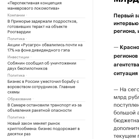
«Перспективная концепция
маневрового локомотива»
Компании
Первый за
В Приморье задержали подростков,
интервью 
готовивших теракт на объекте
Росгвардии
региона, 
Политика
Акции «Русагро» обвалились почти на
— Краснод
17% на фоне дивидендного гэпа
Инвестиции
регионов
Собянин сообщил об уничтожении
агентства
двух беспилотников
ситуация 
Политика
Бизнес в России ужесточил борьбу с
воровством сотрудников. Главные
— На сег
схемы
млрд рубл
Образование
поступлен
В Самаре остановили транспорт из-за
объявления ракетной опасности
большой а
Политика
бюджетная
Новый закон меняет рынок
дополните
криптообмена: бизнес подорожает в
десятки раз
текущем г