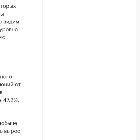
оторых
мы
е видим
 уровне
ую
нного
лений от
в
 47,2%,
добыче
ль вырос
,