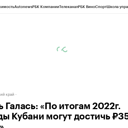
жимость
Autonews
РБК Компании
Телеканал
РБК Вино
Спорт
Школа упра
д
Стиль
Крипто
РБК Бизнес-среда
Дискуссионный клуб
Исследования
К
а контрагентов
Политика
Экономика
Бизнес
Технологии и медиа
Фина
ий край
 Галась: «По итогам 2022г.
ды Кубани могут достичь ₽3
»