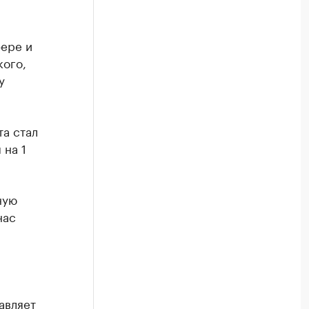
фере и
кого,
у
а стал
 на 1
ную
нас
авляет