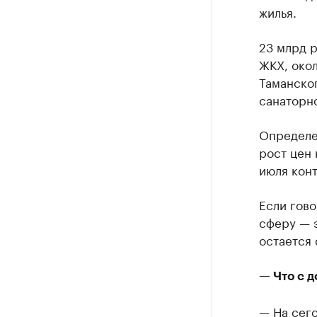
жилья.
23 млрд р
ЖКХ, окол
Таманског
санаторн
Определе
рост цен 
июля кон
Если гово
сферу — э
остается
— Что с 
— На сег