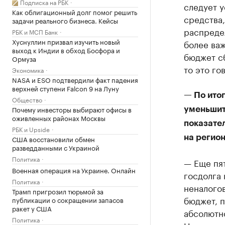
Подписка на РБК
следует у
Как облигационный долг помог решить
средства,
задачи реального бизнеса. Кейсы
распреде
РБК и МСП Банк
Хуснуллин призвал изучить новый
более важ
выход к Индии в обход Босфора и
бюджет с
Ормуза
то это го
Экономика
NASA и ESO подтвердили факт падения
верхней ступени Falcon 9 на Луну
— По ито
Общество
Почему инвесторы выбирают офисы в
уменьшит
оживленных районах Москвы
показател
РБК и Upside
на регио
США восстановили обмен
разведданными с Украиной
Политика
— Еще пят
Военная операция на Украине. Онлайн
госдолга
Политика
неналого
Трамп пригрозил тюрьмой за
бюджет, п
публикации о сокращении запасов
ракет у США
абсолютно
Политика