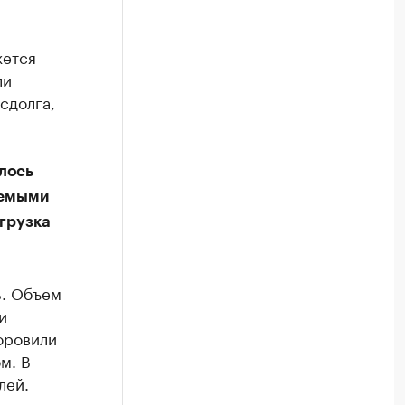
жется
ли
сдолга,
лось
уемыми
агрузка
%. Объем
и
оровили
м. В
лей.