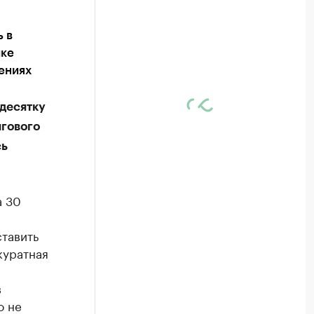
 в
ике
ениях
 десятку
гового
сь
а 30
ставить
куратная
в
о не