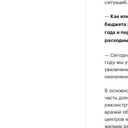
ситуаций.
— Как из
бюджета 
года и п
расходны
— Сегодн
году мы у
увеличен
назначени
В основно
часть доп
реконстру
врачей о
центров 
жильем де