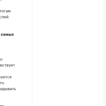
,
тогам
слей
з самых
но
увствует
руется
то
ладывать