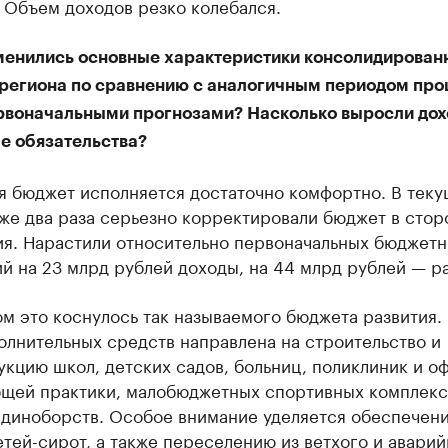
 Объем доходов резко колебался.
менились основные характеристики консолидирован
региона по сравнению с аналогичным периодом про
ервоначальными прогнозами? Насколько выросли дох
е обязательства?
я бюджет исполняется достаточно комфортно. В тек
же два раза серьезно корректировали бюджет в стор
ия. Нарастили относительно первоначальных бюджет
й на 23 млрд рублей доходы, на 44 млрд рублей — р
м это коснулось так называемого бюджета развития.
олнительных средств направлена на строительство и
кцию школ, детских садов, больниц, поликлиник и о
бщей практики, малобюджетных спортивных комплекс
единоборств. Особое внимание уделяется обеспечен
тей-сирот, а также переселению из ветхого и аварий