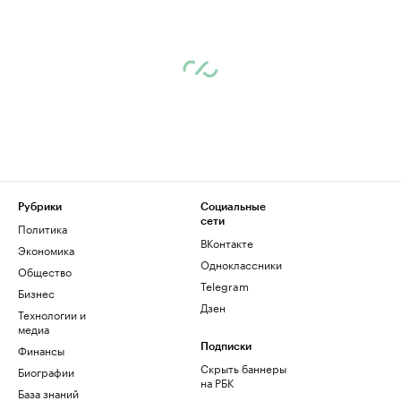
Рубрики
Социальные
сети
Политика
ВКонтакте
Экономика
Одноклассники
Общество
Telegram
Бизнес
Дзен
Технологии и
медиа
Финансы
Подписки
Скрыть баннеры
Биографии
на РБК
База знаний