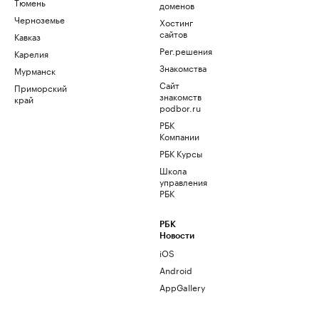
Тюмень
доменов
Черноземье
Хостинг
сайтов
Кавказ
Рег.решения
Карелия
Знакомства
Мурманск
Сайт
Приморский
знакомств
край
podbor.ru
РБК
Компании
РБК Курсы
Школа
управления
РБК
РБК
Новости
iOS
Android
AppGallery