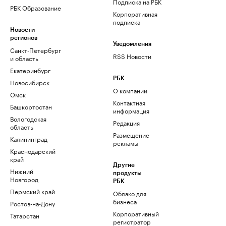
Подписка на РБК
РБК Образование
Корпоративная
подписка
Новости
регионов
Уведомления
Санкт-Петербург
RSS Новости
и область
Екатеринбург
РБК
Новосибирск
О компании
Омск
Контактная
Башкортостан
информация
Вологодская
Редакция
область
Размещение
Калининград
рекламы
Краснодарский
край
Другие
Нижний
продукты
Новгород
РБК
Пермский край
Облако для
бизнеса
Ростов-на-Дону
Корпоративный
Татарстан
регистратор