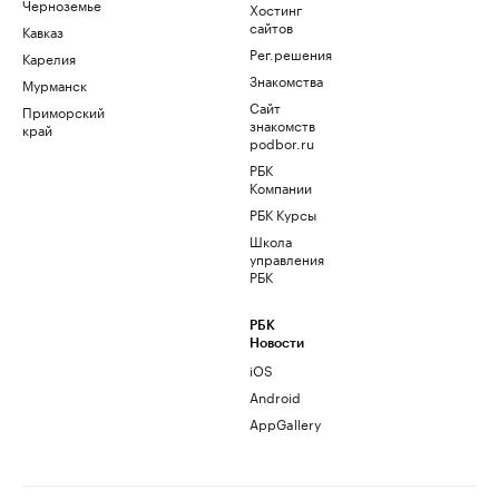
Черноземье
Хостинг
сайтов
Кавказ
Рег.решения
Карелия
Знакомства
Мурманск
Сайт
Приморский
знакомств
край
podbor.ru
РБК
Компании
РБК Курсы
Школа
управления
РБК
РБК
Новости
iOS
Android
AppGallery