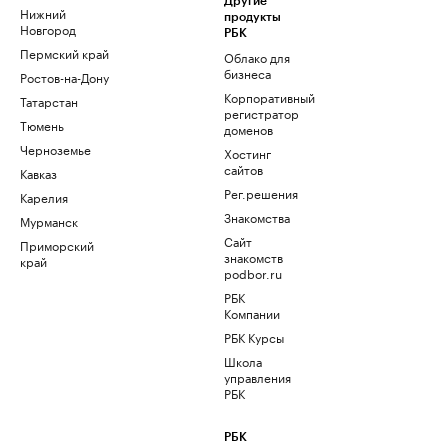
Другие
Нижний
продукты
Новгород
РБК
Пермский край
Облако для
бизнеса
Ростов-на-Дону
Корпоративный
Татарстан
регистратор
Тюмень
доменов
Черноземье
Хостинг
сайтов
Кавказ
Рег.решения
Карелия
Знакомства
Мурманск
Сайт
Приморский
знакомств
край
podbor.ru
РБК
Компании
РБК Курсы
Школа
управления
РБК
РБК