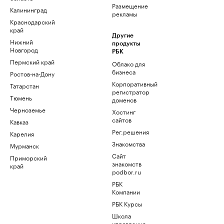
Размещение
Калининград
рекламы
Краснодарский
край
Другие
Нижний
продукты
Новгород
РБК
Пермский край
Облако для
бизнеса
Ростов-на-Дону
Корпоративный
Татарстан
регистратор
Тюмень
доменов
Черноземье
Хостинг
сайтов
Кавказ
Рег.решения
Карелия
Знакомства
Мурманск
Сайт
Приморский
знакомств
край
podbor.ru
РБК
Компании
РБК Курсы
Школа
управления