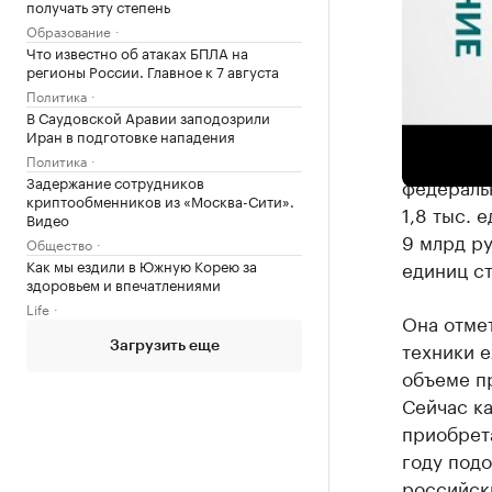
получать эту степень
Образование
Что известно об атаках БПЛА на
регионы России. Главное к 7 августа
Политика
«Покупка 
В Саудовской Аравии заподозрили
лизингово
Иран в подготовке нападения
приобрет
Политика
Задержание сотрудников
федераль
криптообменников из «Москва-Сити».
1,8 тыс. 
Видео
9 млрд р
Общество
единиц ст
Как мы ездили в Южную Корею за
здоровьем и впечатлениями
Life
Она отмет
техники е
Загрузить еще
объеме п
Сейчас к
приобрет
году под
российски