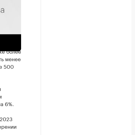
 рынка
же более
ть менее
е 500
й
м
а 6%.
 2023
ерении