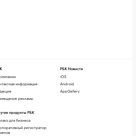
К
РБК Новости
компании
iOS
нтактная информация
Android
дакция
AppGallery
змещение рекламы
угие продукты РБК
лако для бизнеса
рпоративный регистратор
менов