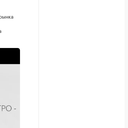
 рынка
а