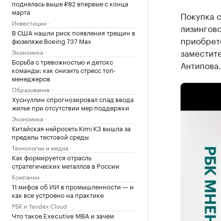
поднялась выше ₽82 впервые с конца
марта
Покупка с
Инвестиции
лизингово
В США нашли риск появления трещин в
приобрет
фюзеляже Boeing 737 Max
заместите
Экономика
Борьба с тревожностью и детокс
Антипова.
команды: как снизить стресс топ-
менеджеров
Образование
Хуснуллин спрогнозировал спад ввода
жилья при отсутствии мер поддержки
Экономика
Китайская нейросеть Kimi K3 вышла за
пределы тестовой среды
Технологии и медиа
Как формируется отрасль
стратегических металлов в России
Компании
11 мифов об ИИ в промышленности — и
как все устроено на практике
РБК и Yandex Cloud
Что такое Executive MBA и зачем