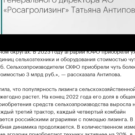
сельхозтехники и оборудования с использованием
го инструмента колеблется в районе 23% от общего
ений в Южном федеральном и в Северо-Кавказском
ном округах. В 2023 году аграрии ЮФО приобрели у
единиц сельхозтехники и оборудования стоимостью чу
уб. Сельхозпроизводители СКФО приобрели чуть боле
оимостью 3 млрд руб.», — рассказала Антипова.
ила, что популярность лизинга сельскохозяйственно
жегодно растет. На конец 2022 года его доля в обще
риобретения средств сельхозпроизводства выросла н
аждый третий трактор, каждый четвертый комбайн
ается российскими аграриями с помощью лизинга. В
обная динамика продолжается. В количественном изм
е аграрии приобретают технику активнее на 20%, в