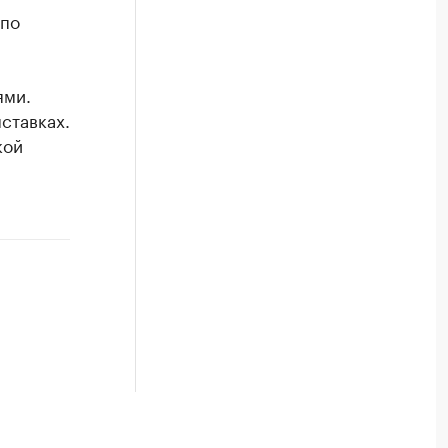
 по
ями.
ставках.
кой