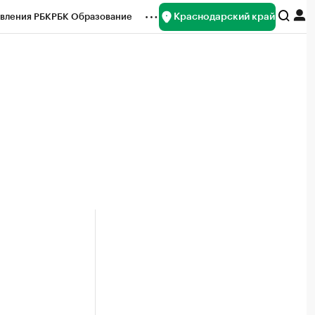
Краснодарский край
вления РБК
РБК Образование
редитные рейтинги
Франшизы
нсы
Рынок наличной валюты