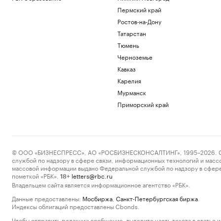
Пермский край
Ростов-на-Дону
Татарстан
Тюмень
Черноземье
Кавказ
Карелия
Мурманск
Приморский край
© ООО «БИЗНЕСПРЕСС», АО «РОСБИЗНЕСКОНСАЛТИНГ», 1995–2026. Сообщ
службой по надзору в сфере связи, информационных технологий и масс
массовой информации выдано Федеральной службой по надзору в сфере
пометкой «РБК».
letters@rbc.ru
18+
Владельцем сайта является информационное агентство «РБК».
Данные предоставлены:
Мосбиржа
,
Санкт-Петербургская биржа
.
Индексы облигаций предоставлены Cbonds.
Чтобы отправить редакции сообщение, выделите часть текста в статье и 