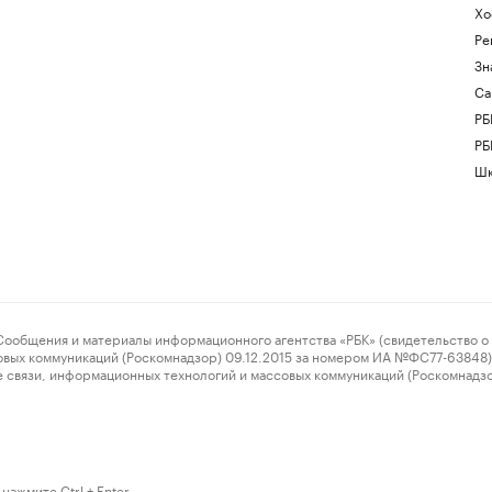
Хо
Ре
Зн
Са
РБ
РБ
Шк
ения и материалы информационного агентства «РБК» (свидетельство о 
овых коммуникаций (Роскомнадзор) 09.12.2015 за номером ИА №ФС77-63848) 
 связи, информационных технологий и массовых коммуникаций (Роскомнадз
нажмите Ctrl + Enter