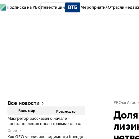
Подписка на РБК
Инвестиции
Мероприятия
Отрасли
Недви
РБК Курсы
РБК Life
Тренды
Визионеры
Национальные проекты
Горо
Газета
Спецпроекты СПб
Конференции СПб
Спецпроекты
Проверк
PROюгАгро
Все новости
Краснодар
Весь мир
Доля
Макгрегор рассказал о начале
восстановления после травмы колена
лизи
Спорт
Как GEO увеличило видимости бренда
четв