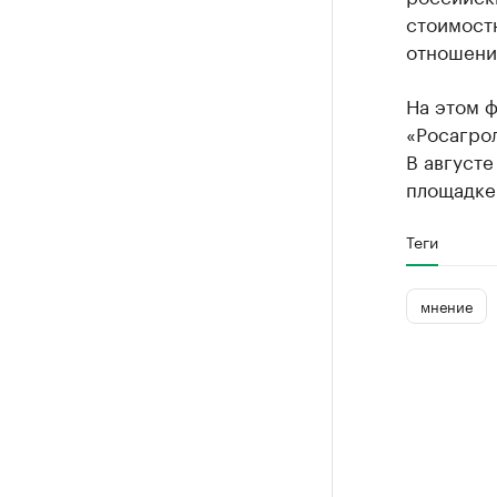
стоимост
отношению
На этом ф
«Росагрол
В августе
площадке
Теги
мнение