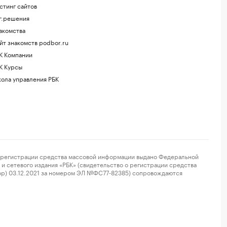
стинг сайтов
г.решения
акомства
йт знакомств podbor.ru
К Компании
К Курсы
ола управления РБК
регистрации средства массовой информации выдано Федеральной
и сетевого издания «РБК» (свидетельство о регистрации средства
ор) 03.12.2021 за номером ЭЛ №ФС77-82385) сопровождаются