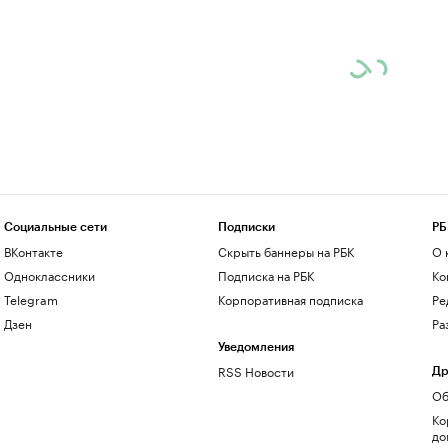
Социальные сети
Подписки
РБ
ВКонтакте
Скрыть баннеры на РБК
О 
Одноклассники
Подписка на РБК
Ко
Telegram
Корпоративная подписка
Ре
Дзен
Ра
Уведомления
RSS Новости
Др
Об
Ко
до