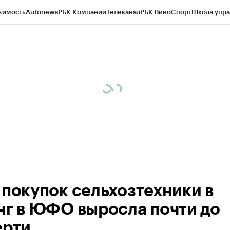
жимость
Autonews
РБК Компании
Телеканал
РБК Вино
Спорт
Школа упра
д
Стиль
Крипто
РБК Бизнес-среда
Дискуссионный клуб
Исследования
К
а контрагентов
Политика
Экономика
Бизнес
Технологии и медиа
Фина
 покупок сельхозтехники в
нг в ЮФО выросла почти до
ерти