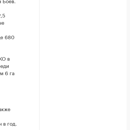
 Боев.
,5
ые
ще 680
КО в
реди
м 6 га
акже
 в год.