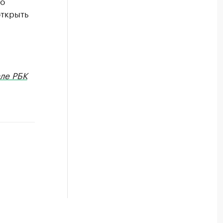
по
открыть
ле РБК