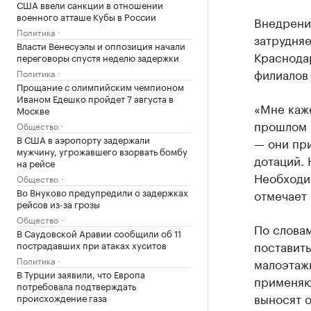
США ввели санкции в отношении
военного атташе Кубы в России
Внедрени
Политика
затрудня
Власти Венесуэлы и оппозиция начали
Краснода
переговоры спустя неделю задержки
филиалов
Политика
Прощание с олимпийским чемпионом
Иваном Едешко пройдет 7 августа в
«Мне каже
Москве
прошлом 
Общество
В США в аэропорту задержали
— они при
мужчину, угрожавшего взорвать бомбу
дотаций.
на рейсе
Необходи
Общество
Во Внуково предупредили о задержках
отмечает 
рейсов из-за грозы
Общество
По слова
В Саудовской Аравии сообщили об 11
поставит
пострадавших при атаках хуситов
Политика
малоэтажн
В Турции заявили, что Европа
применяю
потребовала подтверждать
выносят о
происхождение газа