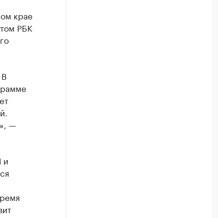
ком крае
этом РБК
го
 В
грамме
ет
й.
», —
 и
ся
время
зит