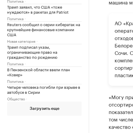
Политика
машина м
Трамп заявил, что США «тоже
нуждаются» в ракетах для Patriot
Политика
АО «Кр
Reuters сообщил о серии кибератак на
крупнейшие финансовые компании
операт
США
отходо
Новая категория
Белоре
Трамп подписал указы,
Сочи. 
ограничивающие право на
гражданство по рождению
компле
Политика
сортир
В Пензенской области ввели план
пластик
«Ковер»
Политика
Четыре человека погибли при взрыве в
автобусе в Сирии
«Могу при
Общество
отсортиро
Загрузить еще
показател
том числе
качество 