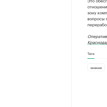
Это обес
отношени
зону ком
вопросы 
перерабо
Оператив
Краснода
Теги
мнение