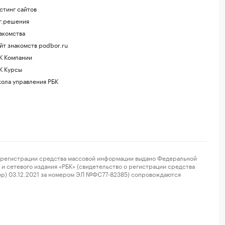
стинг сайтов
г.решения
акомства
йт знакомств podbor.ru
К Компании
К Курсы
ола управления РБК
регистрации средства массовой информации выдано Федеральной
и сетевого издания «РБК» (свидетельство о регистрации средства
ор) 03.12.2021 за номером ЭЛ №ФС77-82385) сопровождаются