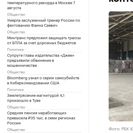
температурного рекорда в Москве 7
августа
Общество
Умерла заслуженный тренер России по
фехтованию Фаина Саевич
Общество
Минтранс предложил защищать трассы
от БПЛА за счет дорожных бюджетов
Политика
Супруге главы издательства «Джем»
предъявили обвинение в
мошенничестве
Общество
Bloomberg узнал о серии самоубийств
в Киберкомандовании США
Политика
Землетрясение магнитудой 4,1
произошло в Туве
Общество
Средняя пенсия неработающих
превысила ₽35 тыс. в семи регионах
России
Фото: РБК 
Общество