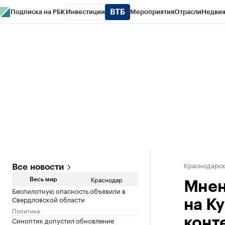
Подписка на РБК
Инвестиции
Мероприятия
Отрасли
Недви
РБК Курсы
РБК Life
Тренды
Визионеры
Национальные проекты
Горо
Газета
Спецпроекты СПб
Конференции СПб
Спецпроекты
Проверк
Краснодарск
Все новости
Краснодар
Весь мир
Мнен
Беспилотную опасность объявили в
Свердловской области
на К
Политика
Синоптик допустил обновление
конт