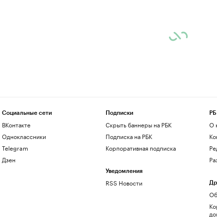
Социальные сети
Подписки
РБ
ВКонтакте
Скрыть баннеры на РБК
О 
Одноклассники
Подписка на РБК
Ко
Telegram
Корпоративная подписка
Ре
Дзен
Ра
Уведомления
RSS Новости
Др
Об
Ко
до