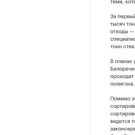
теми, кот
За первый
тысяч тон
отходы — 
специали
тонн стек
В планах
Белорече
проходит 
полигона 
Помимо э
сортиров
сортирово
ведется 
законсер