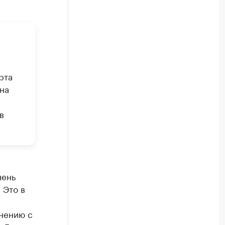
рта
на
в
чень
 Это в
м
внению с