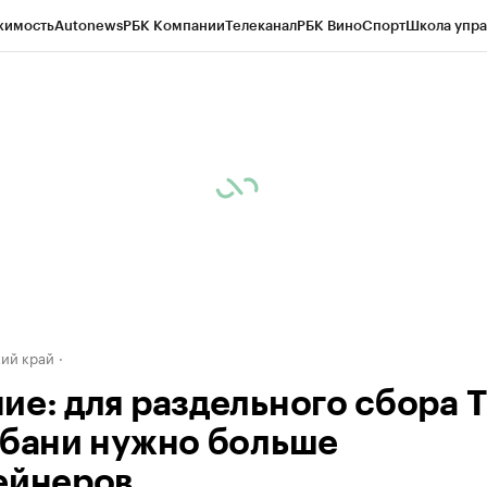
жимость
Autonews
РБК Компании
Телеканал
РБК Вино
Спорт
Школа упра
д
Стиль
Крипто
РБК Бизнес-среда
Дискуссионный клуб
Исследования
К
а контрагентов
Политика
Экономика
Бизнес
Технологии и медиа
Фина
ий край
ие: для раздельного сбора 
убани нужно больше
ейнеров