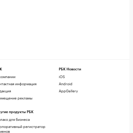
К
РБК Новости
компании
iOS
нтактная информация
Android
дакция
AppGallery
змещение рекламы
угие продукты РБК
лако для бизнеса
рпоративный регистратор
менов