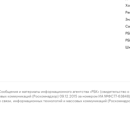
Хо
Ре
Зн
Са
РБ
РБ
Шк
ения и материалы информационного агентства «РБК» (свидетельство о 
овых коммуникаций (Роскомнадзор) 09.12.2015 за номером ИА №ФС77-63848) 
 связи, информационных технологий и массовых коммуникаций (Роскомнадз