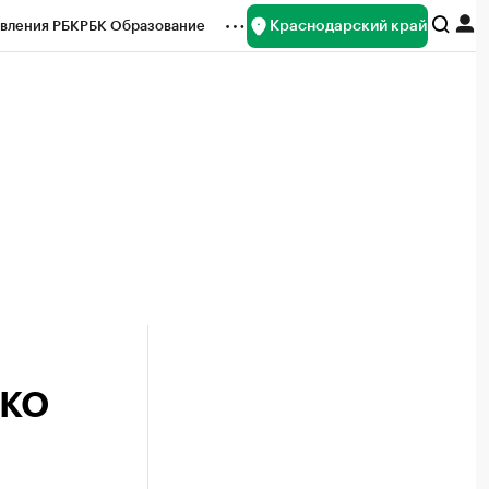
Краснодарский край
вления РБК
РБК Образование
редитные рейтинги
Франшизы
нсы
Рынок наличной валюты
ТКО