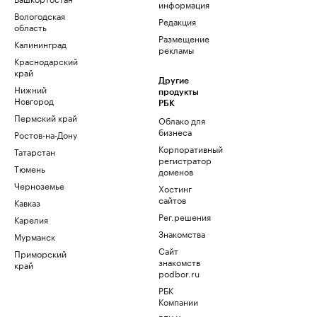
информация
Вологодская
Редакция
область
Размещение
Калининград
рекламы
Краснодарский
край
Другие
Нижний
продукты
Новгород
РБК
Пермский край
Облако для
бизнеса
Ростов-на-Дону
Корпоративный
Татарстан
регистратор
Тюмень
доменов
Черноземье
Хостинг
сайтов
Кавказ
Рег.решения
Карелия
Знакомства
Мурманск
Сайт
Приморский
знакомств
край
podbor.ru
РБК
Компании