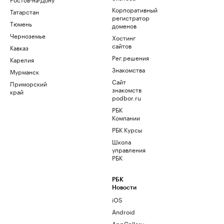
Корпоративный
Татарстан
регистратор
Тюмень
доменов
Черноземье
Хостинг
сайтов
Кавказ
Рег.решения
Карелия
Знакомства
Мурманск
Сайт
Приморский
знакомств
край
podbor.ru
РБК
Компании
РБК Курсы
Школа
управления
РБК
РБК
Новости
iOS
Android
AppGallery