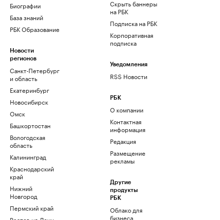
Скрыть баннеры
Биографии
на РБК
База знаний
Подписка на РБК
РБК Образование
Корпоративная
подписка
Новости
регионов
Уведомления
Санкт-Петербург
RSS Новости
и область
Екатеринбург
РБК
Новосибирск
О компании
Омск
Контактная
Башкортостан
информация
Вологодская
Редакция
область
Размещение
Калининград
рекламы
Краснодарский
край
Другие
Нижний
продукты
Новгород
РБК
Пермский край
Облако для
бизнеса
Ростов-на-Дону