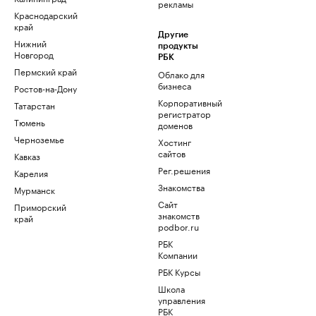
рекламы
Краснодарский
край
Другие
Нижний
продукты
Новгород
РБК
Пермский край
Облако для
бизнеса
Ростов-на-Дону
Корпоративный
Татарстан
регистратор
Тюмень
доменов
Черноземье
Хостинг
сайтов
Кавказ
Рег.решения
Карелия
Знакомства
Мурманск
Сайт
Приморский
знакомств
край
podbor.ru
РБК
Компании
РБК Курсы
Школа
управления
РБК