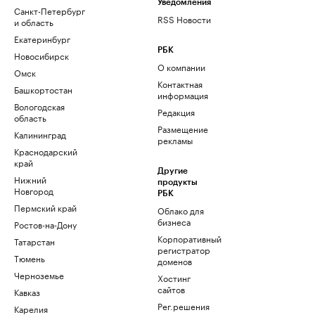
Уведомления
Санкт-Петербург
RSS Новости
и область
Екатеринбург
РБК
Новосибирск
О компании
Омск
Контактная
Башкортостан
информация
Вологодская
Редакция
область
Размещение
Калининград
рекламы
Краснодарский
край
Другие
Нижний
продукты
Новгород
РБК
Пермский край
Облако для
бизнеса
Ростов-на-Дону
Корпоративный
Татарстан
регистратор
Тюмень
доменов
Черноземье
Хостинг
сайтов
Кавказ
Рег.решения
Карелия