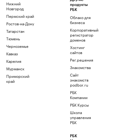
Нижний
продукты
Новгород
РБК
Пермский край
Облако для
бизнеса
Ростов-на-Дону
Корпоративный
Татарстан
регистратор
Тюмень
доменов
Черноземье
Хостинг
сайтов
Кавказ
Рег.решения
Карелия
Знакомства
Мурманск
Сайт
Приморский
знакомств
край
podbor.ru
РБК
Компании
РБК Курсы
Школа
управления
РБК
РБК