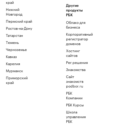
край
Другие
Нижний
продукты
Новгород
РБК
Пермский край
Облако для
бизнеса
Ростов-на-Дону
Корпоративный
Татарстан
регистратор
Тюмень
доменов
Черноземье
Хостинг
сайтов
Кавказ
Рег.решения
Карелия
Знакомства
Мурманск
Сайт
Приморский
знакомств
край
podbor.ru
РБК
Компании
РБК Курсы
Школа
управления
РБК