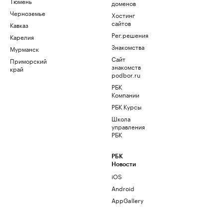
Тюмень
доменов
Черноземье
Хостинг
сайтов
Кавказ
Рег.решения
Карелия
Знакомства
Мурманск
Сайт
Приморский
знакомств
край
podbor.ru
РБК
Компании
РБК Курсы
Школа
управления
РБК
РБК
Новости
iOS
Android
AppGallery