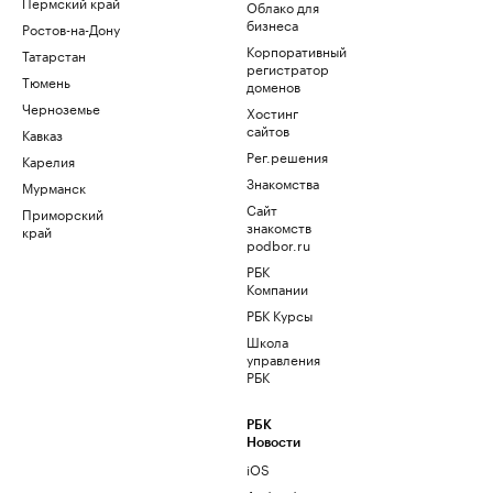
Пермский край
Облако для
бизнеса
Ростов-на-Дону
Корпоративный
Татарстан
регистратор
Тюмень
доменов
Черноземье
Хостинг
сайтов
Кавказ
Рег.решения
Карелия
Знакомства
Мурманск
Сайт
Приморский
знакомств
край
podbor.ru
РБК
Компании
РБК Курсы
Школа
управления
РБК
РБК
Новости
iOS