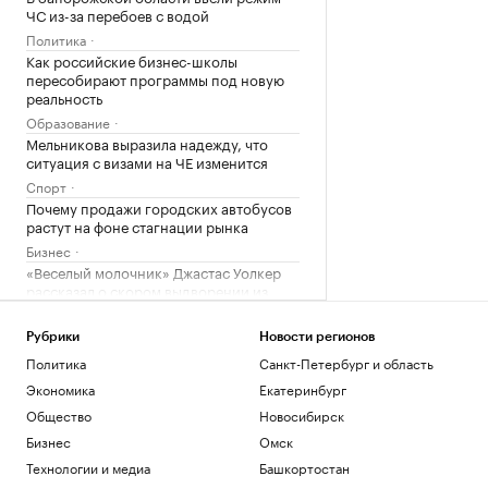
ЧС из-за перебоев с водой
Политика
Как российские бизнес-школы
пересобирают программы под новую
реальность
Образование
Мельникова выразила надежду, что
ситуация с визами на ЧЕ изменится
Спорт
Почему продажи городских автобусов
растут на фоне стагнации рынка
Бизнес
«Веселый молочник» Джастас Уолкер
рассказал о скором выдворении из
России
Общество
Рубрики
Новости регионов
Политика
Санкт-Петербург и область
Загрузить еще
Экономика
Екатеринбург
Общество
Новосибирск
Бизнес
Омск
Технологии и медиа
Башкортостан