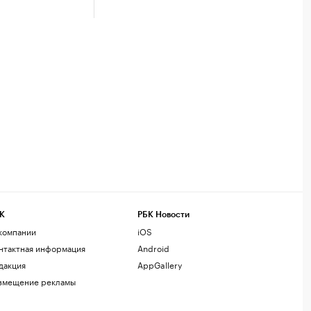
К
РБК Новости
компании
iOS
нтактная информация
Android
дакция
AppGallery
змещение рекламы