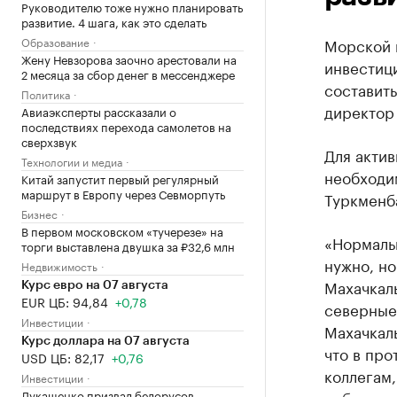
Руководителю тоже нужно планировать
развитие. 4 шага, как это сделать
Образование
Морской 
Жену Невзорова заочно арестовали на
инвестици
2 месяца за сбор денег в мессенджере
составить
Политика
директор 
Авиаэксперты рассказали о
последствиях перехода самолетов на
сверхзвук
Для актив
Технологии и медиа
необходим
Китай запустит первый регулярный
маршрут в Европу через Севморпуть
Туркменба
Бизнес
В первом московском «тучерезе» на
«Нормаль
торги выставлена двушка за ₽32,6 млн
нужно, но
Недвижимость
Махачкалы
Курс евро на 07 августа
EUR ЦБ: 94,84
+0,78
северные 
Инвестиции
Махачкал
Курс доллара на 07 августа
что в пр
USD ЦБ: 82,17
+0,76
коллегам,
Инвестиции
Лукашенко призвал белорусов