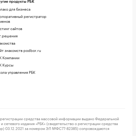
угие продукты РБК
лако для бизнеса
рпоративный регистратор
менов
стинг сайтов
г.решения
акомства
йт знакомств podbor.ru
К Компании
К Курсы
ола управления РБК
регистрации средства массовой информации выдано Федеральной
и сетевого издания «РБК» (свидетельство о регистрации средства
ор) 03.12.2021 за номером ЭЛ №ФС77-82385) сопровождаются