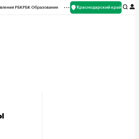
Краснодарский край
вления РБК
РБК Образование
редитные рейтинги
Франшизы
нсы
Рынок наличной валюты
ы