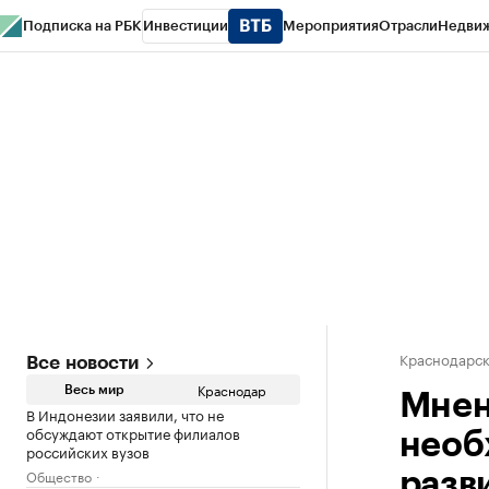
Подписка на РБК
Инвестиции
Мероприятия
Отрасли
Недви
РБК Курсы
РБК Life
Тренды
Визионеры
Национальные проекты
Горо
Газета
Спецпроекты СПб
Конференции СПб
Спецпроекты
Проверк
Краснодарск
Все новости
Краснодар
Весь мир
Мнен
В Индонезии заявили, что не
обсуждают открытие филиалов
необ
российских вузов
Общество
разв