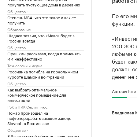
работают»
покупать пустующие дома в деревнях
Общество
По его м
Степень MBA: что это такое и как ее
функций, 
получить
Образование
Шадаев заявил, что «Макс» будет в
«Инвестиц
России всегда
200-300 
Общество
любыми к
Орешкин рассказал, когда применять
ИИ неэффективно
будет как
Технологии и медиа
должен ос
Россиянка погибла на горнолыжном
денег не 
курорте Шамони во Франции
Общество
Как выбрать оптимальное
Авторы
Теги
коммерческое помещение для
инвестиций
РБК и ПИК Серия плюс
Владислав 
Пожар произошел на
нефтеперерабатывающем заводе
Slovnaft в Братиславе
Общество
В Запорожской области ввели режим