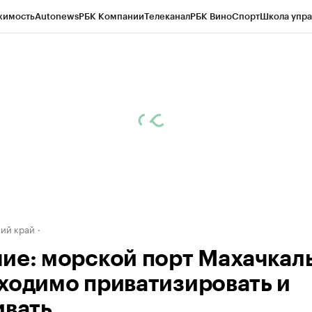
жимость
Autonews
РБК Компании
Телеканал
РБК Вино
Спорт
Школа упра
д
Стиль
Крипто
РБК Бизнес-среда
Дискуссионный клуб
Исследования
К
а контрагентов
Политика
Экономика
Бизнес
Технологии и медиа
Фина
ий край
ие: морской порт Махачкал
ходимо приватизировать и
ивать