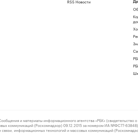
RSS Новости
Др
Об
Ко
до
Хо
Ре
Зн
Са
РБ
РБ
Шк
ения и материалы информационного агентства «РБК» (свидетельство о 
овых коммуникаций (Роскомнадзор) 09.12.2015 за номером ИА №ФС77-63848) 
 связи, информационных технологий и массовых коммуникаций (Роскомнадз