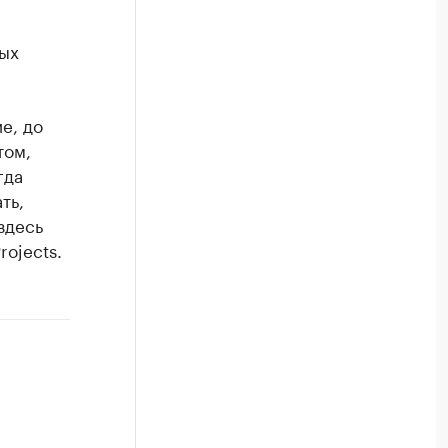
ых
е, до
том,
гда
ть,
здесь
rojects.