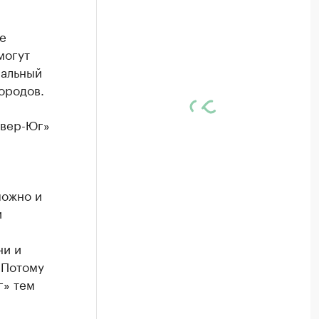
е
могут
ральный
ородов.
евер-Юг»
можно и
и
ни и
 Потому
г» тем