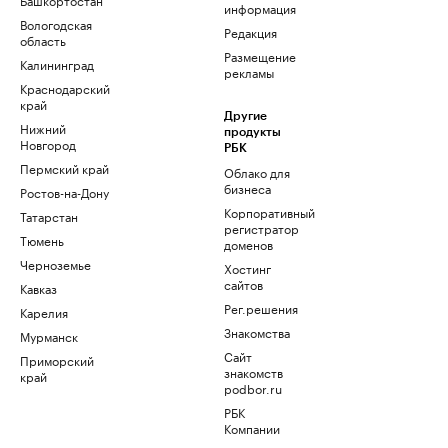
информация
Вологодская
Редакция
область
Размещение
Калининград
рекламы
Краснодарский
край
Другие
Нижний
продукты
Новгород
РБК
Пермский край
Облако для
бизнеса
Ростов-на-Дону
Корпоративный
Татарстан
регистратор
Тюмень
доменов
Черноземье
Хостинг
сайтов
Кавказ
Рег.решения
Карелия
Знакомства
Мурманск
Сайт
Приморский
знакомств
край
podbor.ru
РБК
Компании