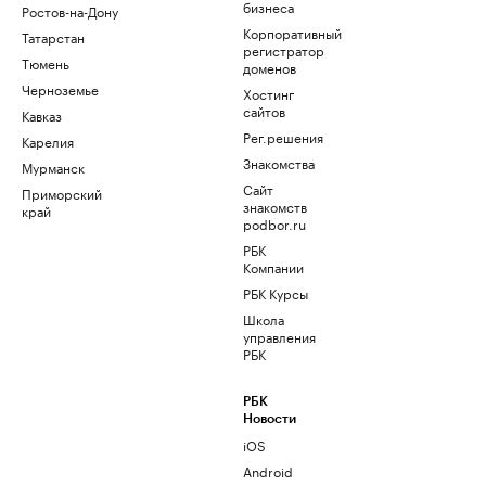
бизнеса
Ростов-на-Дону
Корпоративный
Татарстан
регистратор
Тюмень
доменов
Черноземье
Хостинг
сайтов
Кавказ
Рег.решения
Карелия
Знакомства
Мурманск
Сайт
Приморский
знакомств
край
podbor.ru
РБК
Компании
РБК Курсы
Школа
управления
РБК
РБК
Новости
iOS
Android