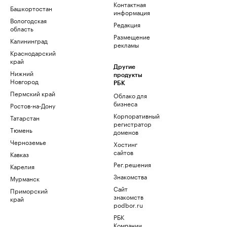
Контактная
Башкортостан
информация
Вологодская
Редакция
область
Размещение
Калининград
рекламы
Краснодарский
край
Другие
Нижний
продукты
Новгород
РБК
Пермский край
Облако для
бизнеса
Ростов-на-Дону
Корпоративный
Татарстан
регистратор
Тюмень
доменов
Черноземье
Хостинг
сайтов
Кавказ
Рег.решения
Карелия
Знакомства
Мурманск
Сайт
Приморский
знакомств
край
podbor.ru
РБК
Компании