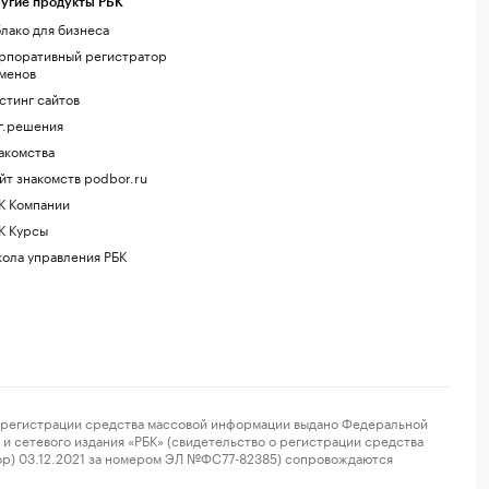
угие продукты РБК
лако для бизнеса
рпоративный регистратор
менов
стинг сайтов
г.решения
акомства
йт знакомств podbor.ru
К Компании
К Курсы
ола управления РБК
регистрации средства массовой информации выдано Федеральной
и сетевого издания «РБК» (свидетельство о регистрации средства
ор) 03.12.2021 за номером ЭЛ №ФС77-82385) сопровождаются