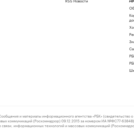
RSS Новости
Др
Об
Ко
до
Хо
Ре
Зн
Са
РБ
РБ
Шк
ения и материалы информационного агентства «РБК» (свидетельство о 
овых коммуникаций (Роскомнадзор) 09.12.2015 за номером ИА №ФС77-63848) 
 связи, информационных технологий и массовых коммуникаций (Роскомнадз