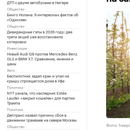
ДТП с двумя автобусами в Нигере
Общество
Бинго Нолана: 9 интересных фактов об
«Одиссее»
Общество
Дивидендные гэпы в 2026 году: две
трети акций уже восстановили
котировки
Инвестиции
Новый Audi Q9 против Mercedes-Benz
GLS и BMW X7. Сравнение, мнения и
цены
Авто
Беспилотник задел кран и упал на
крышу строящегося дома в Уфе
Политика
NYT узнала, что наследник Estée
Lauder «закрыл кошелек» для партии
Трампа
Политика
Дептранс назвал причину сбоя в
движении трамваев на севере Москвы
Фото: freep
Общество