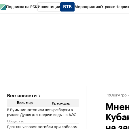
Подписка на РБК
Инвестиции
Мероприятия
Отрасли
Недви
РБК Курсы
РБК Life
Тренды
Визионеры
Национальные проекты
Горо
Газета
Спецпроекты СПб
Конференции СПб
Спецпроекты
Проверк
PROюгАгро
Все новости
Краснодар
Весь мир
Мнен
В Румынии затопили четыре баржи в
рукаве Дуная для подачи воды на АЭС
Куба
Общество
Десятки человек погибли при лобовом
на з