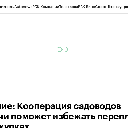
жимость
Autonews
РБК Компании
Телеканал
РБК Вино
Спорт
Школа упра
д
Стиль
Крипто
РБК Бизнес-среда
Дискуссионный клуб
Исследования
К
а контрагентов
Политика
Экономика
Бизнес
Технологии и медиа
Фина
ие: Кооперация садоводов
ни поможет избежать переп
акупках