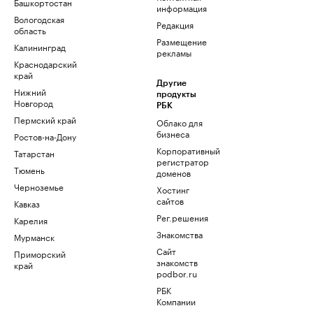
Башкортостан
информация
Вологодская
Редакция
область
Размещение
Калининград
рекламы
Краснодарский
край
Другие
Нижний
продукты
Новгород
РБК
Пермский край
Облако для
бизнеса
Ростов-на-Дону
Корпоративный
Татарстан
регистратор
Тюмень
доменов
Черноземье
Хостинг
сайтов
Кавказ
Рег.решения
Карелия
Знакомства
Мурманск
Сайт
Приморский
знакомств
край
podbor.ru
РБК
Компании