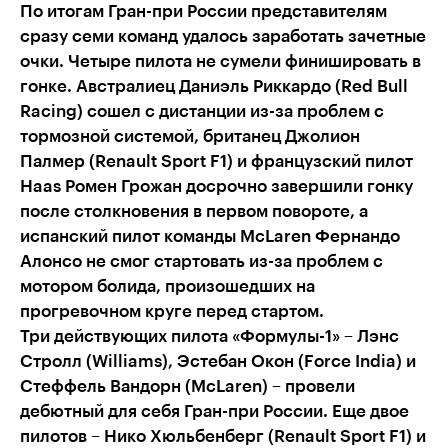
По итогам Гран-при России представителям
сразу семи команд удалось заработать зачетные
очки. Четыре пилота не сумели финишировать в
гонке. Австралиец Даниэль Риккардо (Red Bull
Racing) сошел с дистанции из-за проблем с
тормозной системой, британец Джолион
Палмер (Renault Sport F1) и французский пилот
Haas Ромен Грожан досрочно завершили гонку
после столкновения в первом повороте, а
испанский пилот команды McLaren Фернандо
Алонсо не смог стартовать из-за проблем с
мотором болида, произошедших на
прогревочном круге перед стартом.
Три действующих пилота «Формулы-1» –​ Лэнс
Стролл (Williams), Эстебан Окон (Force India) и
Стеффель Вандорн (McLaren) – провели
дебютный для себя Гран-при России. Еще двое
пилотов – Нико Хюльбенберг (Renault Sport F1) и