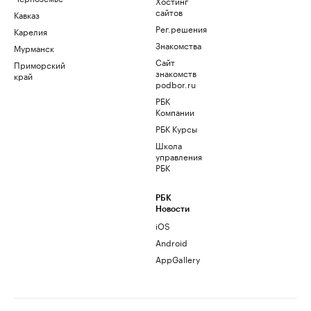
Хостинг
сайтов
Кавказ
Рег.решения
Карелия
Знакомства
Мурманск
Сайт
Приморский
знакомств
край
podbor.ru
РБК
Компании
РБК Курсы
Школа
управления
РБК
РБК
Новости
iOS
Android
AppGallery