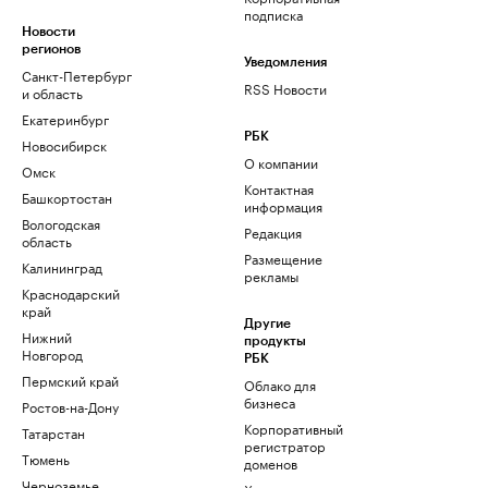
подписка
Новости
регионов
Уведомления
Санкт-Петербург
RSS Новости
и область
Екатеринбург
РБК
Новосибирск
О компании
Омск
Контактная
Башкортостан
информация
Вологодская
Редакция
область
Размещение
Калининград
рекламы
Краснодарский
край
Другие
Нижний
продукты
Новгород
РБК
Пермский край
Облако для
бизнеса
Ростов-на-Дону
Корпоративный
Татарстан
регистратор
Тюмень
доменов
Черноземье