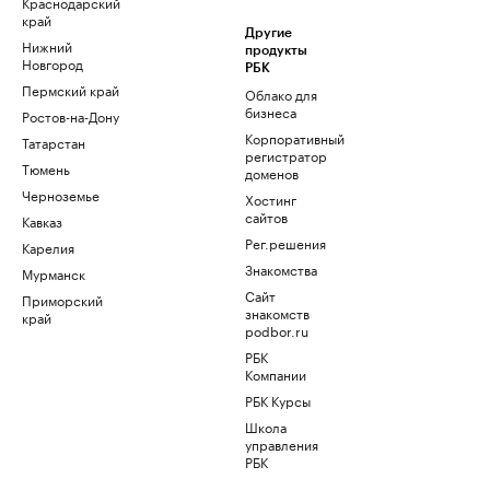
Краснодарский
край
Другие
Нижний
продукты
Новгород
РБК
Пермский край
Облако для
бизнеса
Ростов-на-Дону
Корпоративный
Татарстан
регистратор
Тюмень
доменов
Черноземье
Хостинг
сайтов
Кавказ
Рег.решения
Карелия
Знакомства
Мурманск
Сайт
Приморский
знакомств
край
podbor.ru
РБК
Компании
РБК Курсы
Школа
управления
РБК