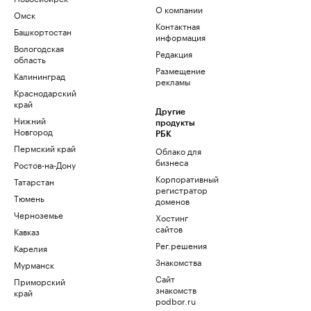
О компании
Омск
Контактная
Башкортостан
информация
Вологодская
Редакция
область
Размещение
Калининград
рекламы
Краснодарский
край
Другие
Нижний
продукты
Новгород
РБК
Пермский край
Облако для
бизнеса
Ростов-на-Дону
Корпоративный
Татарстан
регистратор
Тюмень
доменов
Черноземье
Хостинг
сайтов
Кавказ
Рег.решения
Карелия
Знакомства
Мурманск
Сайт
Приморский
знакомств
край
podbor.ru