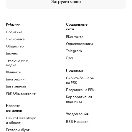
Загрузить еще
Рубрики
Социальные
сети
Политика
ВКонтакте
Экономика
Одноклассники
Общество
Telegram
Бизнес
Дзен
Технологии и
медиа
Финансы
Подписки
Скрыть баннеры
Биографии
на РБК
База знаний
Подписка на РБК
РБК Образование
Корпоративная
подписка
Новости
регионов
Уведомления
Санкт-Петербург
RSS Новости
и область
Екатеринбург