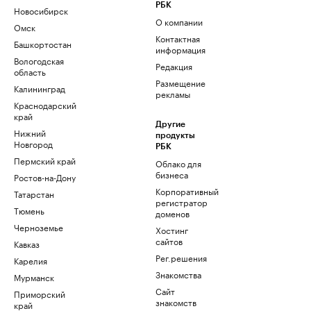
РБК
Новосибирск
О компании
Омск
Контактная
Башкортостан
информация
Вологодская
Редакция
область
Размещение
Калининград
рекламы
Краснодарский
край
Другие
Нижний
продукты
Новгород
РБК
Пермский край
Облако для
бизнеса
Ростов-на-Дону
Корпоративный
Татарстан
регистратор
Тюмень
доменов
Черноземье
Хостинг
сайтов
Кавказ
Рег.решения
Карелия
Знакомства
Мурманск
Сайт
Приморский
знакомств
край