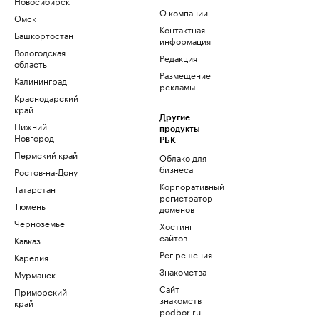
Новосибирск
О компании
Омск
Контактная
Башкортостан
информация
Вологодская
Редакция
область
Размещение
Калининград
рекламы
Краснодарский
край
Другие
Нижний
продукты
Новгород
РБК
Пермский край
Облако для
бизнеса
Ростов-на-Дону
Корпоративный
Татарстан
регистратор
Тюмень
доменов
Черноземье
Хостинг
сайтов
Кавказ
Рег.решения
Карелия
Знакомства
Мурманск
Сайт
Приморский
знакомств
край
podbor.ru