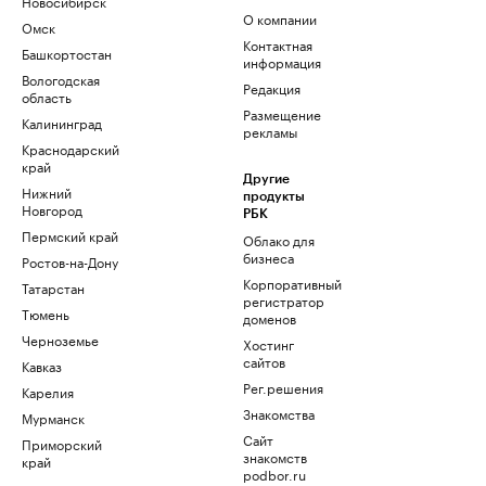
Новосибирск
О компании
Омск
Контактная
Башкортостан
информация
Вологодская
Редакция
область
Размещение
Калининград
рекламы
Краснодарский
край
Другие
Нижний
продукты
Новгород
РБК
Пермский край
Облако для
бизнеса
Ростов-на-Дону
Корпоративный
Татарстан
регистратор
Тюмень
доменов
Черноземье
Хостинг
сайтов
Кавказ
Рег.решения
Карелия
Знакомства
Мурманск
Сайт
Приморский
знакомств
край
podbor.ru