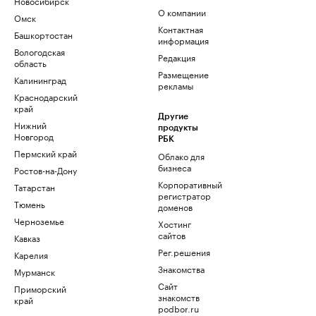
Новосибирск
О компании
Омск
Контактная
Башкортостан
информация
Вологодская
Редакция
область
Размещение
Калининград
рекламы
Краснодарский
край
Другие
Нижний
продукты
Новгород
РБК
Пермский край
Облако для
бизнеса
Ростов-на-Дону
Корпоративный
Татарстан
регистратор
Тюмень
доменов
Черноземье
Хостинг
сайтов
Кавказ
Рег.решения
Карелия
Знакомства
Мурманск
Сайт
Приморский
знакомств
край
podbor.ru