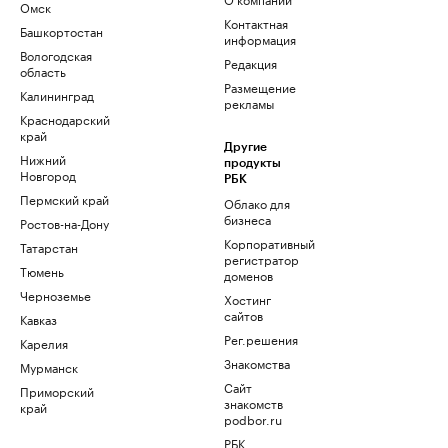
Омск
Контактная
Башкортостан
информация
Вологодская
Редакция
область
Размещение
Калининград
рекламы
Краснодарский
край
Другие
Нижний
продукты
Новгород
РБК
Пермский край
Облако для
бизнеса
Ростов-на-Дону
Корпоративный
Татарстан
регистратор
Тюмень
доменов
Черноземье
Хостинг
сайтов
Кавказ
Рег.решения
Карелия
Знакомства
Мурманск
Сайт
Приморский
знакомств
край
podbor.ru
РБК