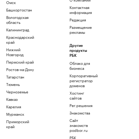
Омск
Контактная
Башкортостан
информация
Вологодская
Редакция
область
Размещение
Калининград
рекламы
Краснодарский
край
Другие
Нижний
продукты
Новгород
РБК
Пермский край
Облако для
бизнеса
Ростов-на-Дону
Корпоративный
Татарстан
регистратор
Тюмень
доменов
Черноземье
Хостинг
сайтов
Кавказ
Рег.решения
Карелия
Знакомства
Мурманск
Сайт
Приморский
знакомств
край
podbor.ru
РБК