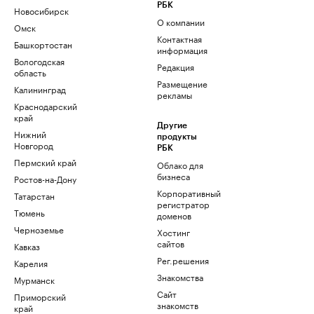
РБК
Новосибирск
О компании
Омск
Контактная
Башкортостан
информация
Вологодская
Редакция
область
Размещение
Калининград
рекламы
Краснодарский
край
Другие
Нижний
продукты
Новгород
РБК
Пермский край
Облако для
бизнеса
Ростов-на-Дону
Корпоративный
Татарстан
регистратор
Тюмень
доменов
Черноземье
Хостинг
сайтов
Кавказ
Рег.решения
Карелия
Знакомства
Мурманск
Сайт
Приморский
знакомств
край