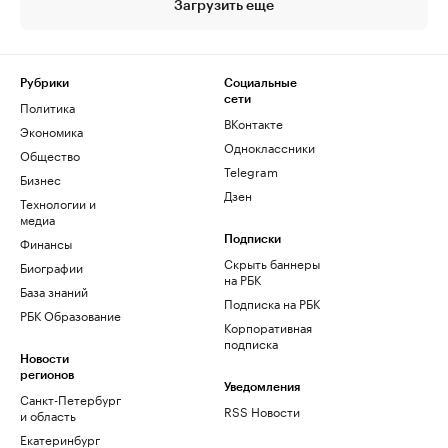
Загрузить еще
Рубрики
Социальные
сети
Политика
ВКонтакте
Экономика
Одноклассники
Общество
Telegram
Бизнес
Дзен
Технологии и
медиа
Финансы
Подписки
Скрыть баннеры
Биографии
на РБК
База знаний
Подписка на РБК
РБК Образование
Корпоративная
подписка
Новости
регионов
Уведомления
Санкт-Петербург
RSS Новости
и область
Екатеринбург