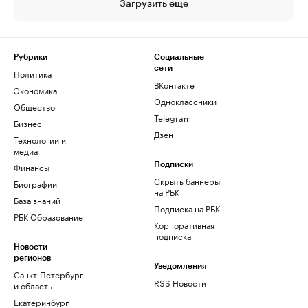
Загрузить еще
Рубрики
Социальные
сети
Политика
ВКонтакте
Экономика
Одноклассники
Общество
Telegram
Бизнес
Дзен
Технологии и
медиа
Финансы
Подписки
Скрыть баннеры
Биографии
на РБК
База знаний
Подписка на РБК
РБК Образование
Корпоративная
подписка
Новости
регионов
Уведомления
Санкт-Петербург
RSS Новости
и область
Екатеринбург