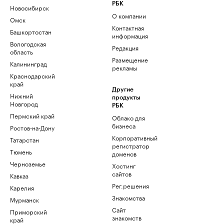
РБК
Новосибирск
О компании
Омск
Контактная
Башкортостан
информация
Вологодская
Редакция
область
Размещение
Калининград
рекламы
Краснодарский
край
Другие
Нижний
продукты
Новгород
РБК
Пермский край
Облако для
бизнеса
Ростов-на-Дону
Корпоративный
Татарстан
регистратор
Тюмень
доменов
Черноземье
Хостинг
сайтов
Кавказ
Рег.решения
Карелия
Знакомства
Мурманск
Сайт
Приморский
знакомств
край