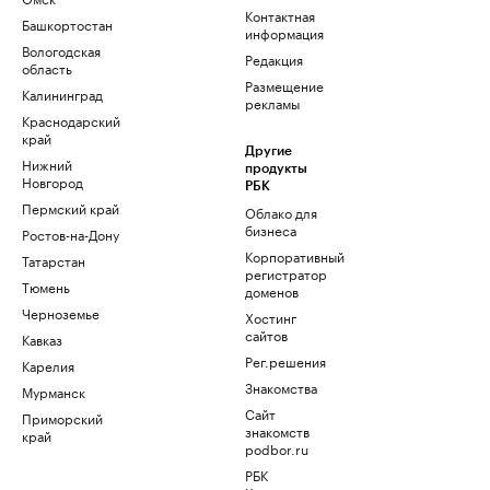
Контактная
Башкортостан
информация
Вологодская
Редакция
область
Размещение
Калининград
рекламы
Краснодарский
край
Другие
Нижний
продукты
Новгород
РБК
Пермский край
Облако для
бизнеса
Ростов-на-Дону
Корпоративный
Татарстан
регистратор
Тюмень
доменов
Черноземье
Хостинг
сайтов
Кавказ
Рег.решения
Карелия
Знакомства
Мурманск
Сайт
Приморский
знакомств
край
podbor.ru
РБК