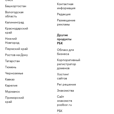
Контактная
Башкортостан
информация
Вологодская
Редакция
область
Размещение
Калининград
рекламы
Краснодарский
край
Другие
Нижний
продукты
Новгород
РБК
Пермский край
Облако для
бизнеса
Ростов-на-Дону
Корпоративный
Татарстан
регистратор
Тюмень
доменов
Черноземье
Хостинг
сайтов
Кавказ
Рег.решения
Карелия
Знакомства
Мурманск
Сайт
Приморский
знакомств
край
podbor.ru
РБК