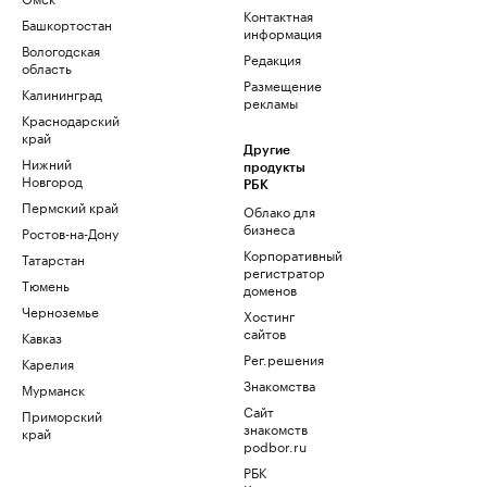
Контактная
Башкортостан
информация
Вологодская
Редакция
область
Размещение
Калининград
рекламы
Краснодарский
край
Другие
Нижний
продукты
Новгород
РБК
Пермский край
Облако для
бизнеса
Ростов-на-Дону
Корпоративный
Татарстан
регистратор
Тюмень
доменов
Черноземье
Хостинг
сайтов
Кавказ
Рег.решения
Карелия
Знакомства
Мурманск
Сайт
Приморский
знакомств
край
podbor.ru
РБК