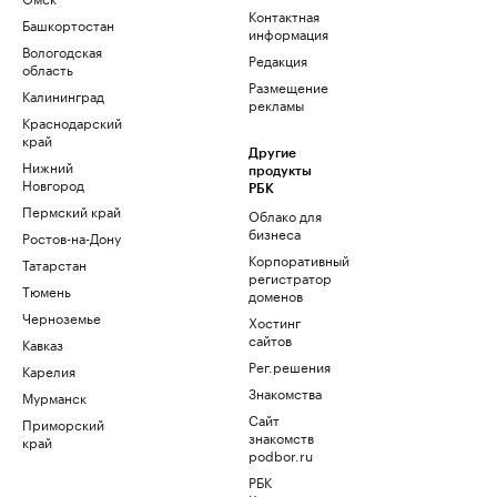
Контактная
Башкортостан
информация
Вологодская
Редакция
область
Размещение
Калининград
рекламы
Краснодарский
край
Другие
Нижний
продукты
Новгород
РБК
Пермский край
Облако для
бизнеса
Ростов-на-Дону
Корпоративный
Татарстан
регистратор
Тюмень
доменов
Черноземье
Хостинг
сайтов
Кавказ
Рег.решения
Карелия
Знакомства
Мурманск
Сайт
Приморский
знакомств
край
podbor.ru
РБК