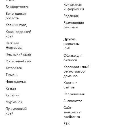
Контактная
Башкортостан
информация
Вологодская
Редакция
область
Размещение
Калининград
рекламы
Краснодарский
край
Другие
Нижний
продукты
Новгород
РБК
Пермский край
Облако для
бизнеса
Ростов-на-Дону
Корпоративный
Татарстан
регистратор
Тюмень
доменов
Черноземье
Хостинг
сайтов
Кавказ
Рег.решения
Карелия
Знакомства
Мурманск
Сайт
Приморский
знакомств
край
podbor.ru
РБК