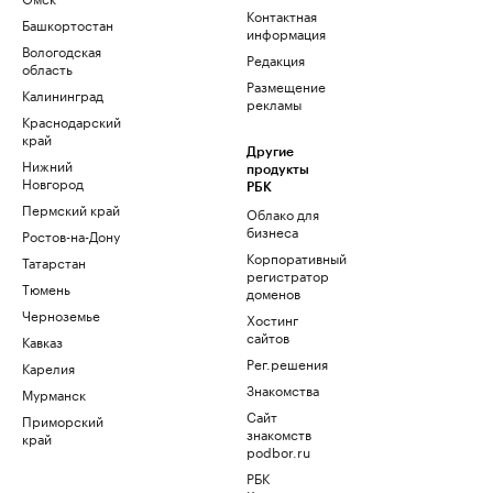
Контактная
Башкортостан
информация
Вологодская
Редакция
область
Размещение
Калининград
рекламы
Краснодарский
край
Другие
Нижний
продукты
Новгород
РБК
Пермский край
Облако для
бизнеса
Ростов-на-Дону
Корпоративный
Татарстан
регистратор
Тюмень
доменов
Черноземье
Хостинг
сайтов
Кавказ
Рег.решения
Карелия
Знакомства
Мурманск
Сайт
Приморский
знакомств
край
podbor.ru
РБК