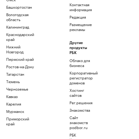
Контактная
Башкортостан
информация
Вологодская
Редакция
область
Размещение
Калининград
рекламы
Краснодарский
край
Другие
Нижний
продукты
Новгород
РБК
Пермский край
Облако для
бизнеса
Ростов-на-Дону
Корпоративный
Татарстан
регистратор
Тюмень
доменов
Черноземье
Хостинг
сайтов
Кавказ
Рег.решения
Карелия
Знакомства
Мурманск
Сайт
Приморский
знакомств
край
podbor.ru
РБК