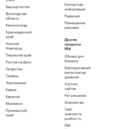
Контактная
Башкортостан
информация
Вологодская
Редакция
область
Размещение
Калининград
рекламы
Краснодарский
край
Другие
Нижний
продукты
Новгород
РБК
Пермский край
Облако для
бизнеса
Ростов-на-Дону
Корпоративный
Татарстан
регистратор
Тюмень
доменов
Черноземье
Хостинг
сайтов
Кавказ
Рег.решения
Карелия
Знакомства
Мурманск
Сайт
Приморский
знакомств
край
podbor.ru
РБК